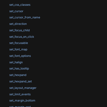
set_css_classes
set_cursor
set_cursor_from_name
set_direction
set_focus_child
set_focus_on_click
set_focusable
set_font_map
set_font_options
set_halign
set_has_tooltip
set_hexpand
set_hexpand_set
set_layout_manager
set_limit_events
set_margin_bottom
set_margin_end